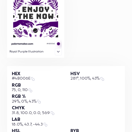
Royal Purple Illustration
HEX
HSV
#4B006E
281°, 100%, 43%
RGB
75, 0, 110
RGB %
29%, 0%, 43%
CMYK
31.8, 100.0, 0.0, 56.9
LAB
18.0%, 43.7, -44.3
HSL
RYB