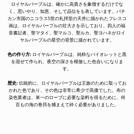
ロイヤルパープルは、確かに高貴さを象徴するだけでな
く、思いやり、知恵、そして品位をも表しています。バチ
カン市国のニコラス5世の礼拝堂の天井に描かれたフレスコ
画は、ロイヤルパープルの壮大さを示しており、四人の福
音書記者、聖マタイ、聖マルコ、聖ルカ、聖ヨハネがロイ
ヤルパープルの星空の背景に描かれています。
色の作り方:
ロイヤルパープルは、純粋なバイオレットと黒
を混ぜて作られ、夜空の深さを模倣した色合いになりま
す。
歴史:
伝統的に、ロイヤルパープルは王族のために取ってお
かれた色であり、その色は非常に希少で高価でした。布の
染色業者は、単一のローブに必要な染料を得るために、何
百もの海の巻貝を捕まえて砕く必要がありました。