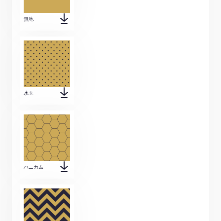
無地
水玉
ハニカム