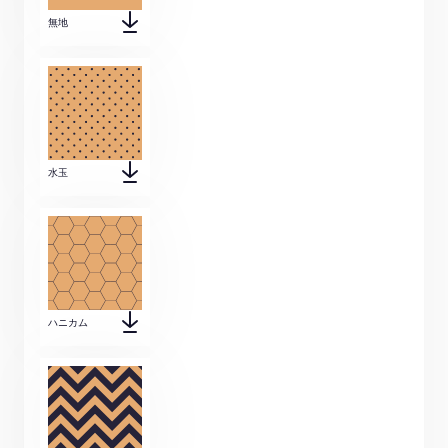
無地
水玉
ハニカム