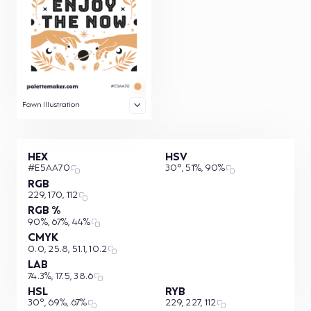
Fawn Illustration
HEX
HSV
#E5AA70
30°, 51%, 90%
RGB
229, 170, 112
RGB %
90%, 67%, 44%
CMYK
0.0, 25.8, 51.1, 10.2
LAB
74.3%, 17.5, 38.6
HSL
RYB
30°, 69%, 67%
229, 227, 112