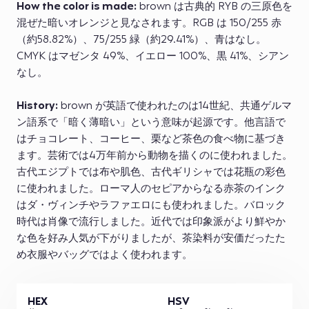
How the color is made:
brown は古典的 RYB の三原色を
混ぜた暗いオレンジと見なされます。RGB は 150/255 赤
（約58.82%）、75/255 緑（約29.41%）、青はなし。
CMYK はマゼンタ 49%、イエロー 100%、黒 41%、シアン
なし。
History:
brown が英語で使われたのは14世紀、共通ゲルマ
ン語系で「暗く薄暗い」という意味が起源です。他言語で
はチョコレート、コーヒー、栗など茶色の食べ物に基づき
ます。芸術では4万年前から動物を描くのに使われました。
古代エジプトでは布や肌色、古代ギリシャでは花瓶の彩色
に使われました。ローマ人のセピアからなる赤茶のインク
はダ・ヴィンチやラファエロにも使われました。バロック
時代は肖像で流行しました。近代では印象派がより鮮やか
な色を好み人気が下がりましたが、茶染料が安価だったた
め衣服やバッグではよく使われます。
HEX
HSV