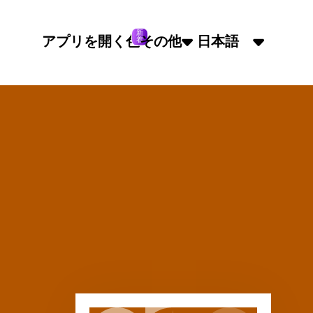
新
アプリを開く
色
その他
日本語
着