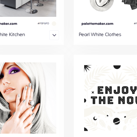
hite Kitchen
Pearl White Clothes