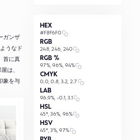
HEX
#F8F6F0
ーガンザ
RGB
るようなド
248, 246, 240
RGB %
、首に真
97%, 96%, 94%
部屋は、
CMYK
印象を与
0.0, 0.8, 3.2, 2.7
LAB
96.9%, -0.1, 3.1
HSL
45°, 36%, 96%
HSV
45°, 3%, 97%
RYB