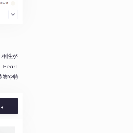
と相性が
earl
装飾や特