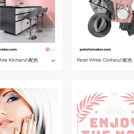
White Kitchenの配色
Pearl White Clothesの配色