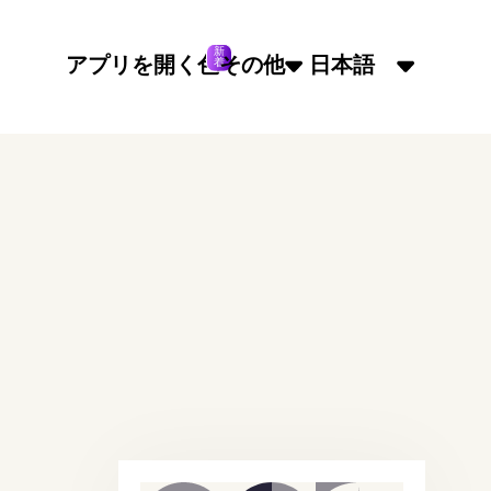
新
アプリを開く
色
その他
日本語
着