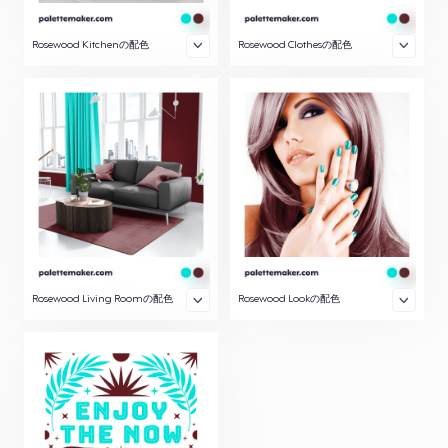
Rosewood Kitchenの配色
Rosewood Clothesの配色
Rosewood Living Roomの配色
Rosewood Lookの配色