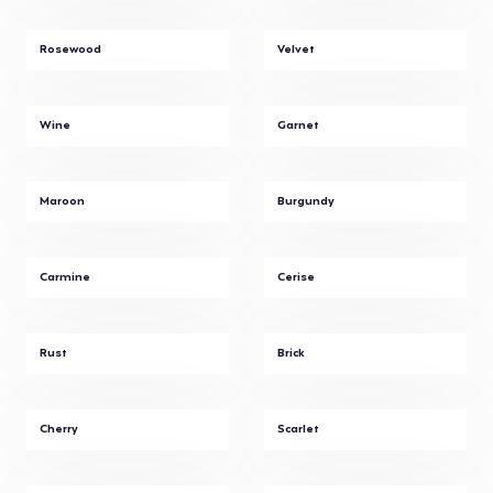
Rosewood
Velvet
Wine
Garnet
Maroon
Burgundy
Carmine
Cerise
Rust
Brick
Cherry
Scarlet