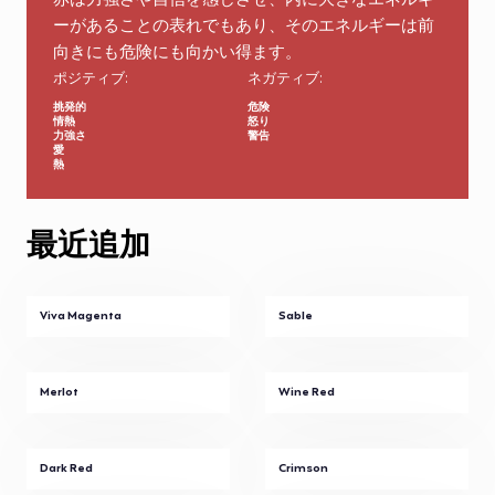
赤は力強さや自信を感じさせ、内に大きなエネルギ
ーがあることの表れでもあり、そのエネルギーは前
向きにも危険にも向かい得ます。
ポジティブ:
ネガティブ:
挑発的
危険
情熱
怒り
力強さ
警告
愛
熱
最近追加
Viva Magenta
Sable
Merlot
Wine Red
Dark Red
Crimson