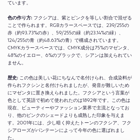
ています。
色の作り方:
フクシアは、紫とピンクを等しい割合で混ぜる
ことで作られます。RGBカラースペースでは、239/255の
赤（約93.73%の赤）、59/255の緑（約23.14%の緑）、
124/255の青（約48.63%の青）で構成されています。
CMYKカラースペースでは、CMYK成分は75%のマゼンタ、
48%のイエロー、6%のブラックで、シアンは加えられてい
ません。
歴史:
この色は美しい花にちなんで名付けられ、合成染料が
作られフクシンと名付けられましたが、発音が難しいため
にマゼンタに置き換えられました。フクシアという言葉が
色として英語で初めて使われたのは1892年です。この色は
現在、ビューティーやファッション業界で主流となってお
り、他のピンクのシェードよりも成熟した印象を与えま
す。2001年には、少し暗く抑えたトーンのフクシア、フク
シアローズがパンテーンによって今年の色に選ばれまし
た。