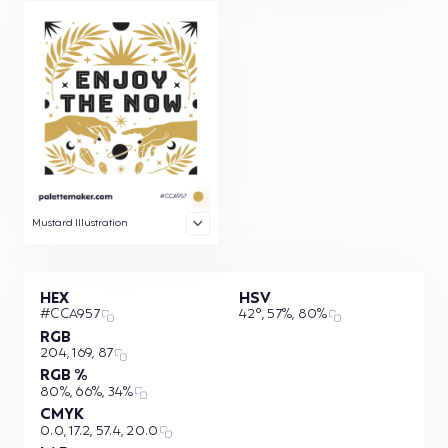
Mustard Illustration
HEX
HSV
#CCA957
42°, 57%, 80%
RGB
204, 169, 87
RGB %
80%, 66%, 34%
CMYK
0.0, 17.2, 57.4, 20.0