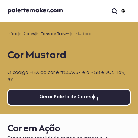
Início
Cores
Tons de Brown
Mustard
Cor Mustard
O código HEX da cor é #CCA957 e o RGB é 204, 169,
87
Gerar Paleta de Cores
Cor em Ação