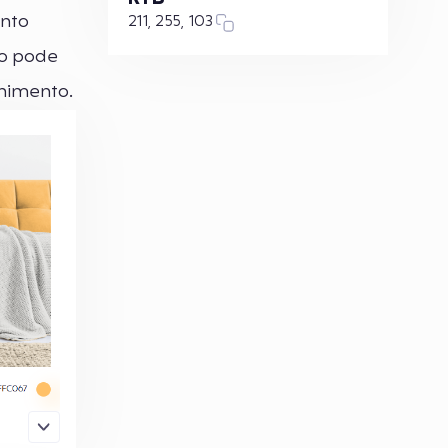
ento
211, 255, 103
io pode
lhimento.