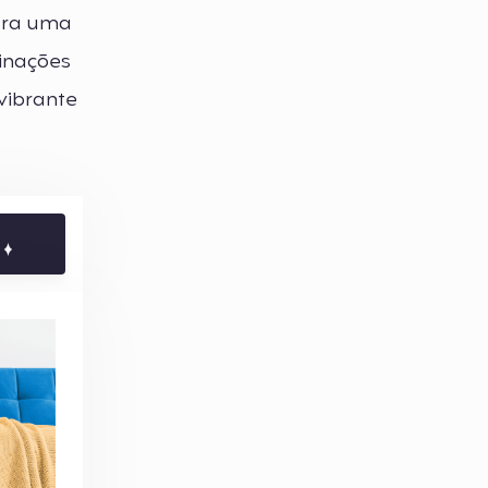
para uma
inações
vibrante