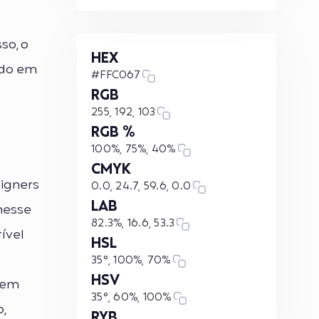
so, o
HEX
ado em
#FFC067
RGB
255, 192, 103
RGB %
100%, 75%, 40%
CMYK
igners
0.0, 24.7, 59.6, 0.0
LAB
nesse
82.3%, 16.6, 53.3
ível
HSL
35°, 100%, 70%
HSV
 em
35°, 60%, 100%
,
RYB