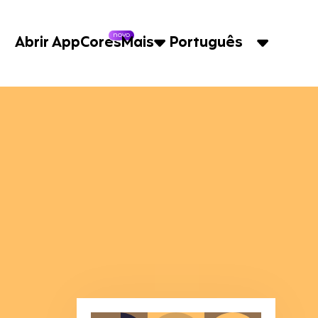
novo
Abrir App
Cores
Mais
Português