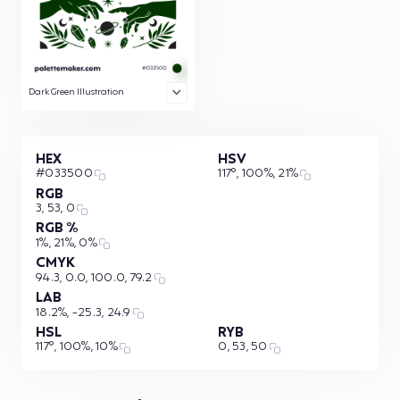
Dark Green Illustration
HEX
HSV
#033500
117°, 100%, 21%
RGB
3, 53, 0
RGB %
1%, 21%, 0%
CMYK
94.3, 0.0, 100.0, 79.2
LAB
18.2%, -25.3, 24.9
HSL
RYB
117°, 100%, 10%
0, 53, 50