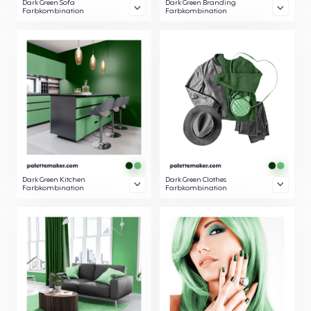
Dark Green Sofa
Dark Green Branding
Farbkombination
Farbkombination
Dark Green Kitchen
Dark Green Clothes
Farbkombination
Farbkombination