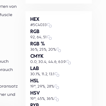
rten von
Muscle
HEX
#5C4033
RGB
92, 64, 51
RGB %
36%, 25%, 20%
CMYK
 auch
0.0, 30.4, 44.6, 63.9
LAB
ebrauch
30.1%, 11.2, 13.1
HSL
koransatz
19°, 29%, 28%
HSV
cher und
19°, 45%, 36%
RYB