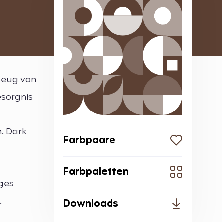
 Zeug von
esorgnis
n. Dark
Farbpaare
Farbpaletten
iges
.
Downloads