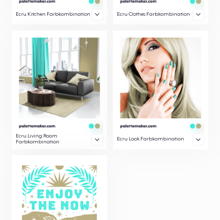
Ecru Kitchen Farbkombination
Ecru Clothes Farbkombination
Ecru Living Room
Ecru Look Farbkombination
Farbkombination