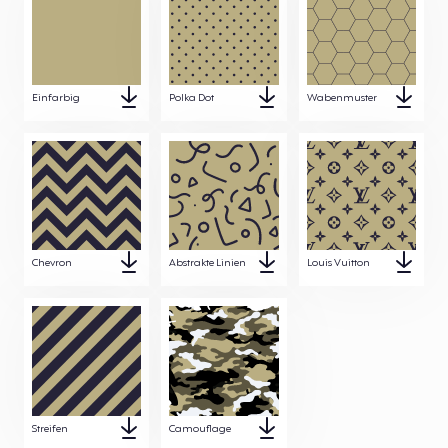
Einfarbig
Polka Dot
Wabenmuster
Chevron
Abstrakte Linien
Louis Vuitton
Streifen
Camouflage