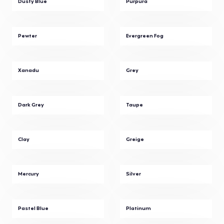
Dusty Blue
Purpura
Pewter
Evergreen Fog
Xanadu
Grey
Dark Grey
Taupe
Clay
Greige
Mercury
Silver
Pastel Blue
Platinum