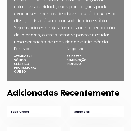
neutralidade. Transmite uma sensação de
calma e serenidade, mas para alguns pode
evocar sentimentos de tristeza ou tédio. Apesar
disso, o cinza é uma cor sofisticada e sábia.
Seja usado em trajes formais ou na decoração
de interiores, o cinza sempre parece exsudar
uma sensação de maturidade e inteligência.
Positivo:
Negativo:
ATEMPORAL
TRISTEZA
SÓLIDO
SEM EMOÇÃO
CLÁSSICO
INDECISO
PROFISSIONAL
QUIETO
Adicionadas Recentemente
Sage Green
Gunmetal