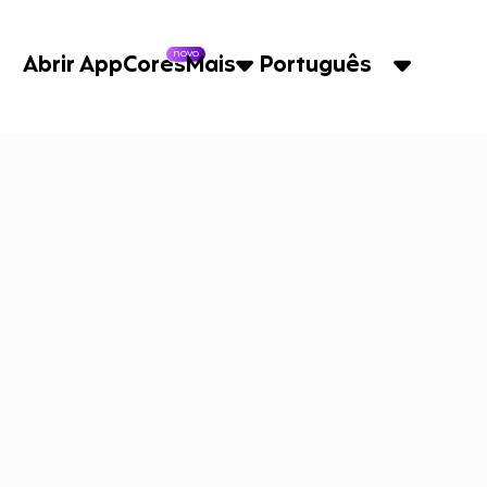
novo
Abrir App
Cores
Mais
Português